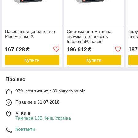
Насос шприцевий Space
Система автоматична
Інфу
Plus Perfusor®
інфузійна Spaceplus
шпри
Infusomat® насос
волюметричний
167 628
196 612
187
₴
₴
інфузійний
Купити
Купити
Про нас
97% позитивних з 39 відгуків за рік
Працює з 31.07.2018
м. Київ
Тампере 13Б, Київ, Україна
Контакти