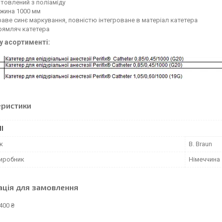
товлений з поліаміду
жина 1000 мм
аве синє маркування, повністю інтегроване в матеріал катетера
рямляч катетера
у асортименті:
еристики
І
к
B. Braun
виробник
Німеччина
ація для замовлення
400 ₴