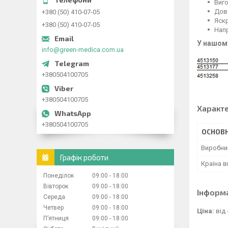
Виго
Дов
+380 (50) 410-07-05
Яскр
+380 (50) 410-07-05
Нап
У нашом
info@green-medica.com.ua
+380504100705
+380504100705
Характ
+380504100705
ОСНОВН
Виробни
Графік роботи
Країна 
Понеділок
09:00
18:00
Вівторок
09:00
18:00
Інформ
Середа
09:00
18:00
Четвер
09:00
18:00
Ціна:
від 
Пʼятниця
09:00
18:00