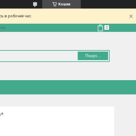
Кошик
ь в робочий час.
їна
Пошук...
x®