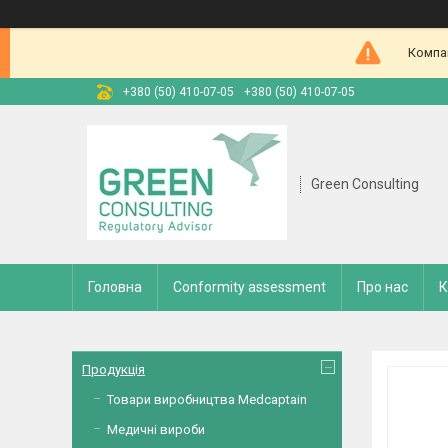
Компан
+380 (50) 410-07-05
+380 (50) 410-07-05
Green Consulting
Головна
Conformity assessment
Про нас
К
Продукція
Товари виробництва Medcaptain
Медичні вироби