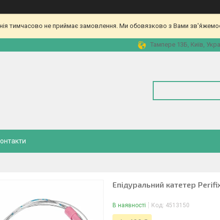
ія тимчасово не приймає замовлення. Ми обовязково з Вами зв'я́жемос
Тампере 13Б, Київ, Укра
онтакти
Епідуральний катетер Perifi
В наявності
Код:
4513150