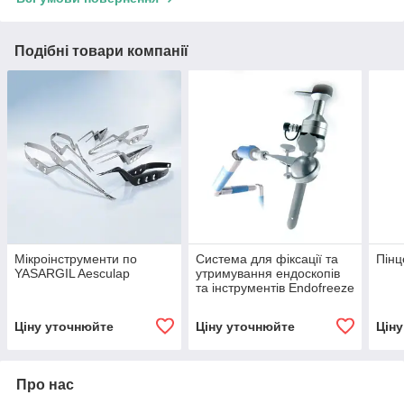
Подібні товари компанії
Мікроінструменти по
Система для фіксації та
Пінц
YASARGIL Aesculap
утримування ендоскопів
та інструментів Endofreeze
Ціну уточнюйте
Ціну уточнюйте
Цін
Про нас