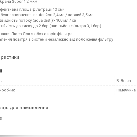
брана Supor 1,2 мкм
фективна площа фільтрації 10 см²
бсяг заповнення: павільйон 2,4 мл / повний 3,5 мл
видкість потоку (aqua dist.)> 100 мл / хв
тійкість до тиску до 2 бар (павільйон фільтра 3,1 бар)
нання Люер Лок з обох сторін фільтра
лення повітря з системи незалежно від положення фільтру
еристики
І
к
B. Braun
виробник
Німеччина
ація для замовлення
 ₴