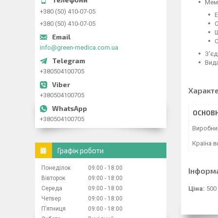
Мем
+380 (50) 410-07-05
Е
+380 (50) 410-07-05
О
Ш
С
info@green-medica.com.ua
З'єд
Вида
+380504100705
Характ
+380504100705
ОСНОВН
+380504100705
Виробни
Країна 
Графік роботи
Понеділок
09:00
18:00
Інформ
Вівторок
09:00
18:00
Середа
09:00
18:00
Ціна:
500
Четвер
09:00
18:00
Пʼятниця
09:00
18:00