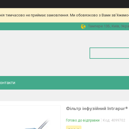
ія тимчасово не приймає замовлення. Ми обовязково з Вами зв'я́жемос
Тампере 13Б, Київ, Укра
онтакти
Фільтр інфузійний Intrapur® 
Готово до відправки
Код:
4099702