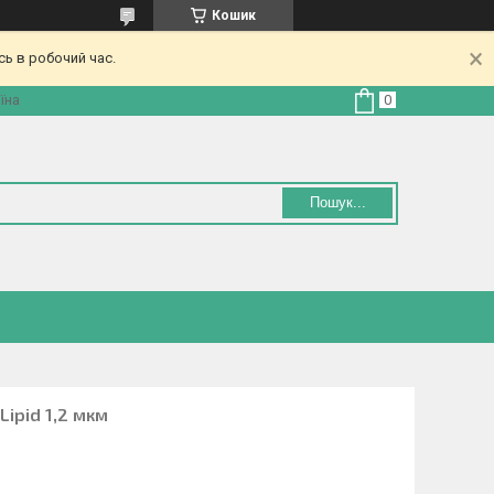
Кошик
ь в робочий час.
їна
Пошук...
Lipid 1,2 мкм