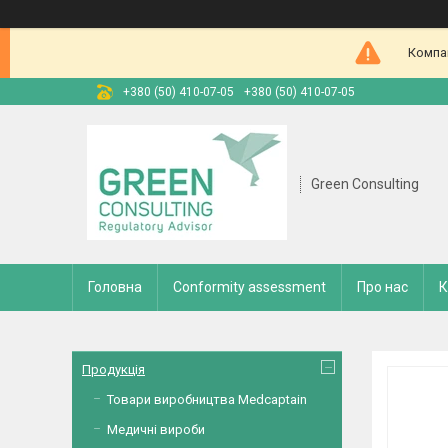
Компан
+380 (50) 410-07-05
+380 (50) 410-07-05
Green Consulting
Головна
Conformity assessment
Про нас
К
Продукція
Товари виробництва Medcaptain
Медичні вироби