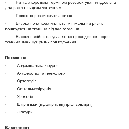
· Нитка з коротким терміном розсмоктування ідеальна
для ран з швидким загоєнням
· Повністю розсмоктуюча нитка
· Висока початкова міцність, мінімальний ризик
пошкодження тканини під час загоєння
· Висока надійність вузла легке проходження через
тканини зменшує ризик пошкодження
Показання
· Абдомінальна хірургія
· Акушерство та гінекологія
· Ортопедія
· Офтальмохірургія
· Урологія
· Шкірні шви (підшкірні, внутрішньошкірні)
· Лігатури
Властивості