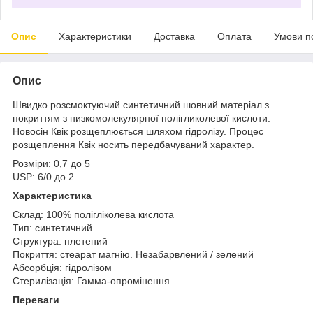
Опис
Характеристики
Доставка
Оплата
Умови п
Опис
Швидко розсмоктуючий синтетичний шовний матеріал з
покриттям з низкомолекулярної полігликолевої кислоти.
Новосін Квік розщеплюється шляхом гідролізу. Процес
розщеплення Квік носить передбачуваний характер.
Розміри: 0,7 до 5
USP: 6/0 до 2
Характеристика
Склад: 100% полігліколева кислота
Тип: синтетичний
Структура: плетений
Покриття: стеарат магнію. Незабарвлений / зелений
Абсорбція: гідролізом
Стерилізація: Гамма-опромінення
Переваги