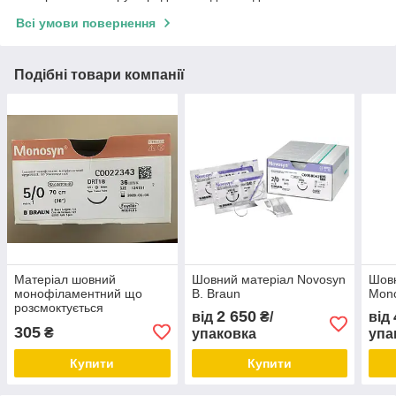
Всі умови повернення
Подібні товари компанії
Матеріал шовний
Шовний матеріал Novosyn
Шовн
монофіламентний що
B. Braun
Mono
розсмоктується
2 650
від
₴/
від
MONOSYN USP 5/0 70 см
305
₴
упаковка
упа
Купити
Купити