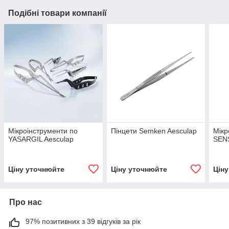
Подібні товари компанії
Мікроінструменти по
Пінцети Semken Aesculap
Мікр
YASARGIL Aesculap
SEN
Ціну уточнюйте
Ціну уточнюйте
Цін
Про нас
97% позитивних з 39 відгуків за рік