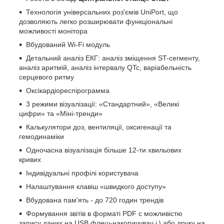
Технологія універсальних роз'ємів UniPort, що
дозволяють легко розширювати функціональні
можливості монітора
Вбудований Wi-Fi модуль
Детальний аналіз ЕКГ: аналіз зміщення ST-сегменту,
аналіз аритмій, аналіз інтервалу QTc, варіабельність
серцевого ритму
Оксікардіореспірограмма
3 режими візуалізації: «Стандартний», «Великі
цифри» та «Міні-тренди»
Калькулятори доз, вентиляції, оксигенації та
гемодинаміки
Одночасна візуалізація більше 12-ти хвильових
кривих
Індивідуальні профілі користувача
Налаштування клавіш «швидкого доступу»
Вбудована пам'ять - до 720 годин трендів
Формування звітів в форматі PDF c можливістю
запису даних на USB флеш-накопичувач і \ або друку на