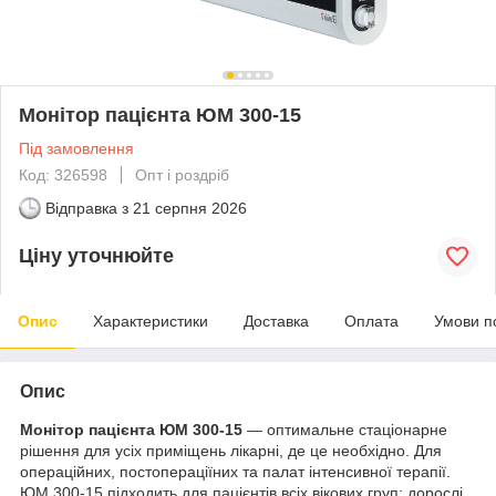
Монітор пацієнта ЮМ 300-15
Під замовлення
Код: 326598
Опт і роздріб
Відправка з
21 серпня 2026
Ціну уточнюйте
Опис
Характеристики
Доставка
Оплата
Умови п
Опис
Монітор пацієнта ЮМ 300-1
5
— оптимальне стаціонарне
рішення для усіх приміщень лікарні, де це необхідно. Для
операційних, постопераціїних та палат інтенсивної терапії.
ЮМ 300-15 підходить для пацієнтів всіх вікових груп: дорослі,