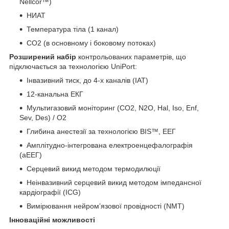
Nellcor™)
НИАТ
Температура тіла (1 канал)
CO
2
(в основному і боковому потоках)
Розширений набір
контрольованих параметрів, що
підключається за технологією UniPort:
Інвазивний тиск, до 4-х каналів (ІАТ)
12-канальна ЕКГ
Мультигазовий моніторинг (CO
2
, N
2
O, Hal, Iso, Enf,
Sev, Des) / O
2
Глибина анестезії за технологією BIS™, ЕЕГ
Амплітудно-інтегрована електроенцефалографія
(аЕЕГ)
Серцевий викид методом термодилюції
Неінвазивний серцевий викид методом імпедансної
кардіографії (ICG)
Вимірювання нейром’язової провідності (NMT)
Інноваційні можливості