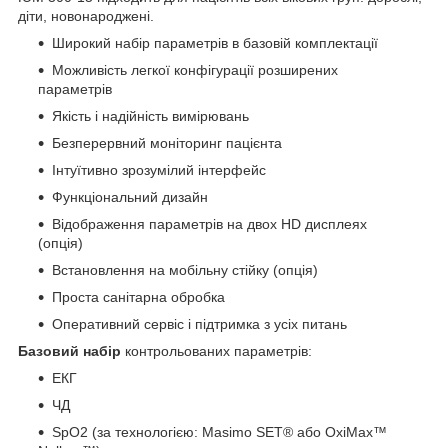
діти, новонароджені.
Широкий набір параметрів в базовій комплектації
Можливість легкої конфігурації розширених
параметрів
Якість і надійність вимірювань
Безперервний моніторинг пацієнта
Інтуїтивно зрозумілий інтерфейс
Функціональний дизайн
Відображення параметрів на двох HD дисплеях
(опція)
Встановлення на мобільну стійку (опція)
Проста санітарна обробка
Оперативний сервіс і підтримка з усіх питань
Базовий набір
контрольованих параметрів:
ЕКГ
ЧД
SpO
2
(за технологією: Masimo SET® або OxiMax™