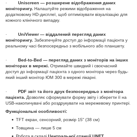
·
Uniscreen — розширене відображення даних
моніторингу.
Налаштуйте режими відображення на
додатковому HD-дисплеї, щоб оптимізувати візуалізацію для
кожного клінічного випадку.
·
UniViewer — віддалений перегляд даних
моніторингу.
Забезпечуйте доступ до інформації пацієнта у
реальному часі безпосередньо з мобільного або планшету.
·
Bed-to-Bed — перегляд даних з моніторів на інших
моніторах в мережі.
Отримайте швидкий і своєчасний
доступ до інформації пацієнта з одного монітора через будь-
який інший монітор ЮМ 300 в мережі лікарні.
·
PDF звіт та його друк безпосередньо з монітора
пацієнта.
Дозволяє сформувати форму звіту і зберегти її на
USB-накопичувачі або роздрукувати на мережевому принтері.
Функціональні особливості:
TFT екран, сенсорний, розмір 15" (38 см)
Товщина — лише 5 см
Робота в складі
Центральної станції UNET