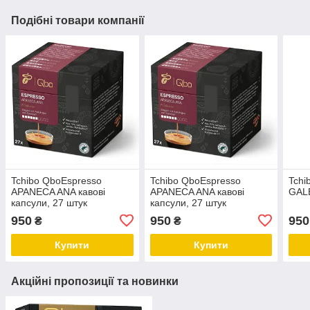
Подібні товари компанії
Tchibo QboEspresso
Tchibo QboEspresso
Tchi
APANECA ANA кавові
APANECA ANA кавові
GALE
капсули, 27 штук
капсули, 27 штук
950
950
950
₴
₴
Купити
Купити
Акційні пропозиції та новинки