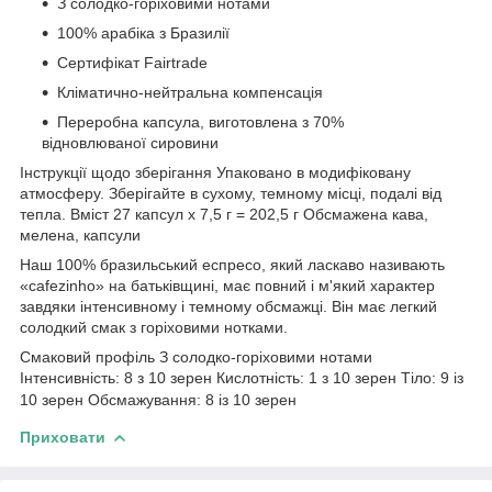
З солодко-горіховими нотами
100% арабіка з Бразилії
Сертифікат Fairtrade
Кліматично-нейтральна компенсація
Переробна капсула, виготовлена з 70%
відновлюваної сировини
Інструкції щодо зберігання Упаковано в модифіковану
атмосферу. Зберігайте в сухому, темному місці, подалі від
тепла. Вміст 27 капсул x 7,5 г = 202,5 г Обсмажена кава,
мелена, капсули
Наш 100% бразильський еспресо, який ласкаво називають
«cafezinho» на батьківщині, має повний і м'який характер
завдяки інтенсивному і темному обсмажці. Він має легкий
солодкий смак з горіховими нотками.
Смаковий профіль З солодко-горіховими нотами
Інтенсивність: 8 з 10 зерен Кислотність: 1 з 10 зерен Тіло: 9 із
10 зерен Обсмажування: 8 із 10 зерен
Приховати