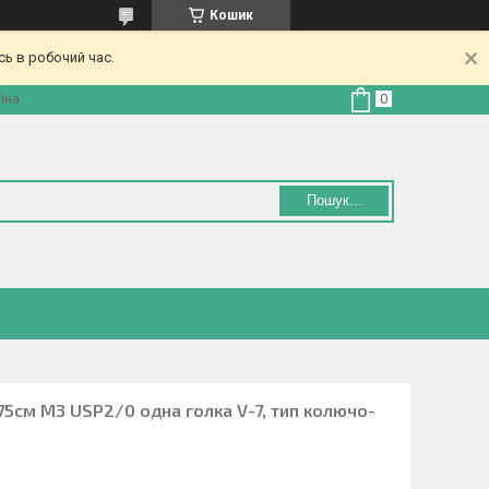
Кошик
ь в робочий час.
їна
Пошук...
 75см M3 USP2/0 одна голка V-7, тип колючо-