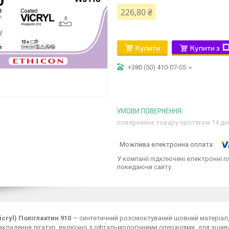
226,80 ₴
Купити
Купити з
+380 (50) 410-07-05
повернення товару протягом 14 дн
У компанії підключені електронні п
покидаючи сайту.
icryl) Поліглактин 910
— синтетичний розсмоктуваний шовний матеріал,
накладення лігатур, включно з офтальмологічними операціями, для зшива