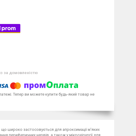
ів
за домовленістю
латежі. Тепер ви можете купити будь-який товар не
 що широко застосовується для апроксимації м'яких
ння периферичних нервів, а також у мікрохірургії для