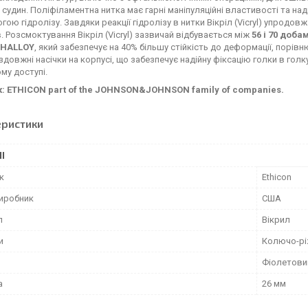
судин. Поліфіламентна нитка має гарні маніпуляційні властивості та на
гою гідролізу. Завдяки реакції гідролізу в нитки Вікріл (Vicryl) упродов
. Розсмоктування Вікріл (Vicryl) зазвичай відбувається між
56 і 70
доба
THALLOY
, який забезпечує на 40% більшу стійкість до деформації, порі
довжні насічки на корпусі, що забезпечує надійну фіксацію голки в гол
ому доступі.
: ETHICON part of the JOHNSON&JOHNSON family of companies.
еристики
І
к
Ethicon
виробник
США
л
Вікрил
и
Колючо-рі
Фіолетови
а
26 мм