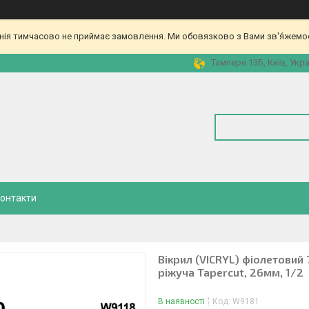
ія тимчасово не приймає замовлення. Ми обовязково з Вами зв'я́жемос
Тампере 13Б, Київ, Укра
онтакти
Вікрил (VICRYL) фіолетовий
ріжуча Tapercut, 26мм, 1/2
В наявності
Код:
W9181