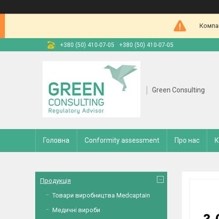
Компан
+380 (50) 410-07-05
+380 (50) 410-07-05
Green Consulting
Головна
Conformity assessment
Про нас
К
Продукція
Товари виробництва Medcaptain
Медичні вироби