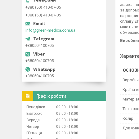
зшивання 
+380 (50) 410-07-05
за допомо
+380 (50) 410-07-05
на розрив
сплаву
E
мають поз
info@green-medica.com.ua
обмежен
Виробник
+380504100705
Характ
+380504100705
ОСНОВН
+380504100705
Виробни
Країна 
Графік роботи
Матеріа
Понеділок
09:00
18:00
Тип голк
Вівторок
09:00
18:00
Колір
Середа
09:00
18:00
Четвер
09:00
18:00
Довжин
Пʼятниця
09:00
18:00