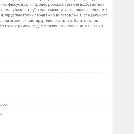
дійно фіксує вузли. Процес розсмоктування відбувається
ж терміну імплантації в рані зменшується показник міцності
ми
. Хірургічні голки переважно виготовлені зі спеціального
внюючи зі звичайною хірургічною сталлю. Багато голок
ку в голкотримачі та дає можливість працювати навіть в
жуча
й