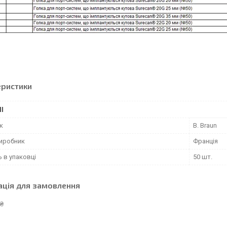
еристики
І
к
B. Braun
виробник
Франція
ь в упаковці
50 шт.
ація для замовлення
 ₴