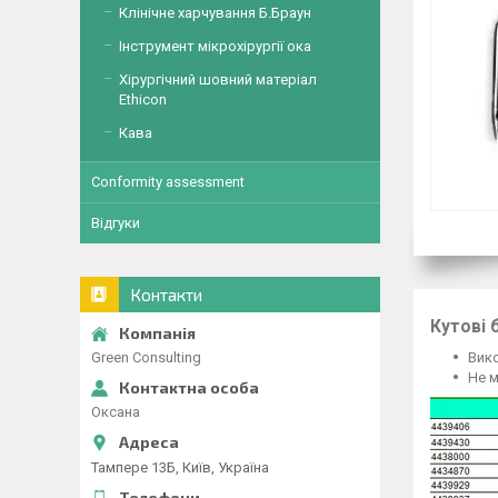
Клінічне харчування Б.Браун
Інструмент мікрохірургії ока
Хірургічний шовний матеріал
Ethicon
Кава
Conformity assessment
Відгуки
Контакти
Кутові 
Green Consulting
Вико
Не м
Оксана
Тампере 13Б, Київ, Україна