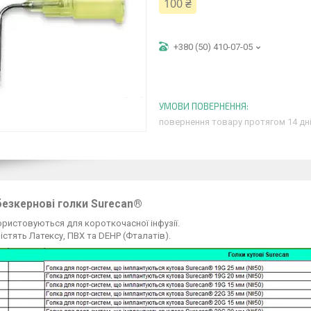
100 ₴
+380 (50) 410-07-05
повернення товару протягом 14 дн
безкернові голки Surecan®
ристовуються для короткочасної інфузії.
істять Латексу, ПВХ та DEHP (Фталатів).