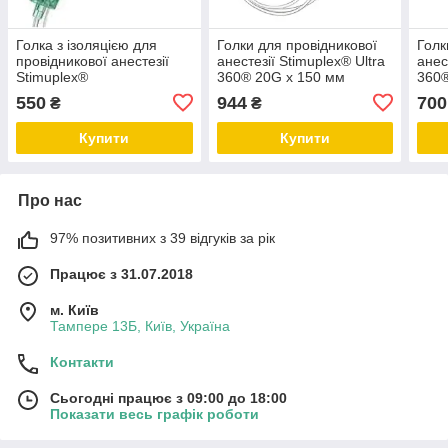
Голка з ізоляцією для
Голки для провідникової
Голк
провідникової анестезії
анестезії Stimuplex® Ultra
анес
Stimuplex®
360® 20G x 150 мм
360
550
944
700
₴
₴
Купити
Купити
Про нас
97% позитивних з 39 відгуків за рік
Працює з 31.07.2018
м. Київ
Тампере 13Б, Київ, Україна
Контакти
Сьогодні працює з 09:00 до 18:00
Показати весь графік роботи