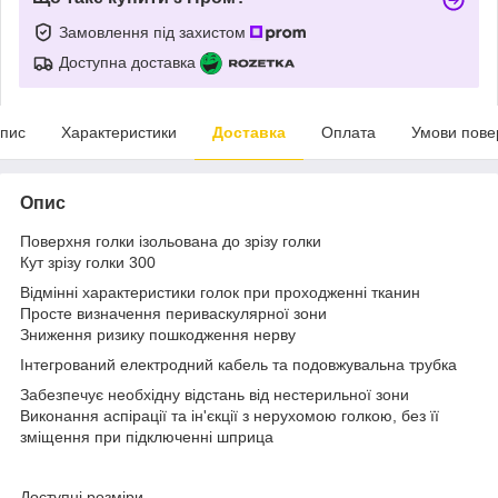
Замовлення під захистом
Доступна доставка
пис
Характеристики
Доставка
Оплата
Умови пове
Опис
Поверхня голки ізольована до зрізу голки
Кут зрізу голки 30
0
Відмінні характеристики голок при проходженні тканин
Просте визначення периваскулярної зони
Зниження ризику пошкодження нерву
Інтегрований електродний кабель та подовжувальна трубка
Забезпечує необхідну відстань від нестерильної зони
Виконання аспірації та ін'єкції з нерухомою голкою, без її
зміщення при підключенні шприца
Доступні розміри