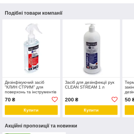
Подібні товари компанії
Дезінфікуючий засіб
Засіб для дезінфекції рук
Терм
"КЛИН СТРИМ" для
CLEAN STREAM 1 л
закі
поверхонь та інструментів
дезі
для поверхонь та
STRE
70
200
50
₴
₴
інструментів 250мл з
тригером
Купити
Купити
Акційні пропозиції та новинки