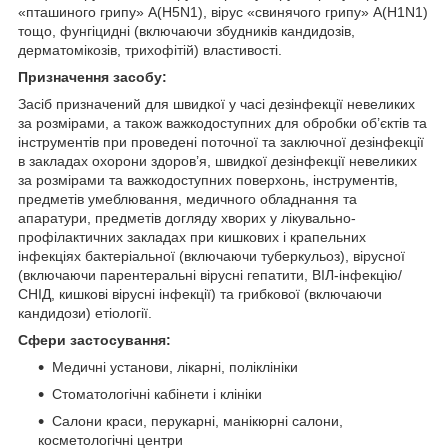
«пташиного грипу» А(H5N1), вірус «свинячого грипу» A(H1N1)
тощо, фунгіцидні (включаючи збудників кандидозів,
дерматомікозів, трихофітій) властивості.
Призначення засобу:
Засіб призначений для швидкої у часі дезінфекції невеликих
за розмірами, а також важкодоступних для обробки об’єктів та
інструментів при проведені поточної та заключної дезінфекції
в закладах охорони здоров’я, швидкої дезінфекції невеликих
за розмірами та важкодоступних поверхонь, інструментів,
предметів умеблювання, медичного обладнання та
апаратури, предметів догляду хворих у лікувально-
профілактичних закладах при кишкових і крапельних
інфекціях бактеріальної (включаючи туберкульоз), вірусної
(включаючи парентеральні вірусні гепатити, ВІЛ-інфекцію/
СНІД, кишкові вірусні інфекції) та грибкової (включаючи
кандидози) етіології.
Сфери застосування:
Медичні установи, лікарні, поліклініки
Стоматологічні кабінети і клініки
Салони краси, перукарні, манікюрні салони,
косметологічні центри