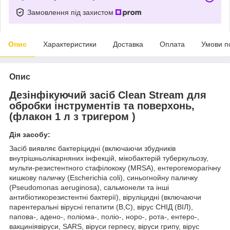
Замовлення під захистом
Опис
Характеристики
Доставка
Оплата
Умови п
Опис
Дезінфікуючий засіб Clean Stream для
обробки інструментів та поверхонь,
(флакон 1 л з тригером )
Дія засобу:
Засіб виявляє бактеріцидні (включаючи збудників
внутрішньолікарняних інфекцій, мікобактерій туберкульозу,
мульти-резистентного стафілококу (MRSA), ентерогеморагічну
кишкову паличку (Escherichia coli), синьогнойну паличку
(Pseudomonas аeruginosa), сальмонели та інші
антибіотикорезистентні бактерії), віруліцидні (включаючи
парентеральні вірусні гепатити (В,С), вірус СНІД (ВІЛ),
папова-, адено-, поліома-, поліо-, норо-, рота-, ентеро-,
вакциніявіруси, SARS, віруси герпесу, віруси грипу, вірус