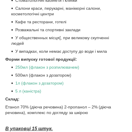
Стоматологічні кабінети і клініки
Салони краси, перукарні, манікюрні салони,
косметологічні центри
Кафе та ресторани, готелі
Розважальні та спортивні заклади
У общественных місця[, при великому скупченні
людей
У випадках, коли немає доступу до води і мила
Форми випуску готової продукції:
250мл (флакон з розпилювачем)
500мл (флакон з дозатором)
1л (флакон з дозатором)
5 л (каністра)
Склад:
Етанол 70% (діюча речовина) 2-пропанол – 2% (діюча
речовина), комплекс по догляду за шкірою
В упаковці 15 штук.