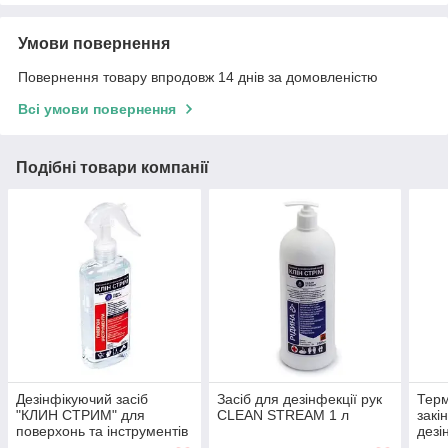
Умови повернення
Повернення товару впродовж 14 днів за домовленістю
Всі умови повернення
Подібні товари компанії
Дезінфікуючий засіб
Засіб для дезінфекції рук
Терм
"КЛИН СТРИМ" для
CLEAN STREAM 1 л
закі
поверхонь та інструментів
дезі
для поверхонь та
STRE