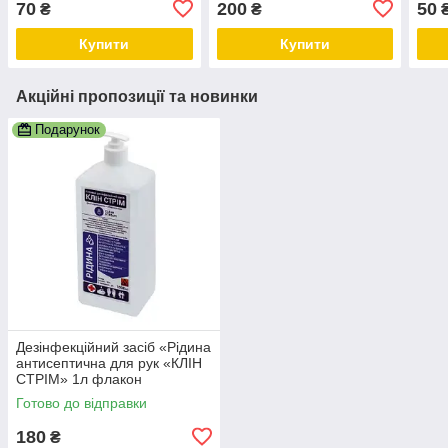
70
200
50
₴
₴
інструментів 250мл з
тригером
Купити
Купити
Акційні пропозиції та новинки
Подарунок
Дезінфекційний засіб «Рідина
антисептична для рук «КЛІН
СТРІМ» 1л флакон
прямокутний з дозатором
Готово до відправки
180
₴