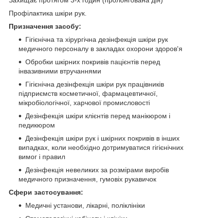
Захищає протягом 3-х годин (пролонгована дія)
Профілактика шкіри рук.
Призначення засобу:
Гігієнічна та хірургічна дезінфекція шкіри рук
медичного персоналу в закладах охорони здоров'я
Обробки шкірних покривів пацієнтів перед
інвазивними втручаннями
Гігієнічна дезінфекція шкіри рук працівників
підприємств косметичної, фармацевтичної,
мікробіологічної, харчової промисловості
Дезінфекція шкіри клієнтів перед манікюром і
педикюром
Дезінфекція шкіри рук і шкірних покривів в інших
випадках, коли необхідно дотримуватися гігієнічних
вимог і правил
Дезінфекція невеликих за розмірами виробів
медичного призначення, гумовіх рукавичок
Сфери застосування:
Медичні установи, лікарні, поліклініки