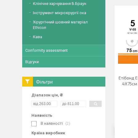
Клінічне харчування Б.Браун
Інструмент мікрохірургії ока
Хірургічний шовний матеріал
Ethicon
Кава
Conformity assessment
Відгуки
Етібонд Е
Фільтри
4X75см 
Діапазон цін, ₴
Наявність
В наявності
2
Країна виробник