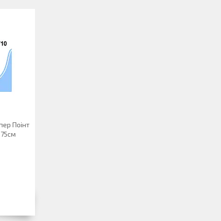
пер Поінт
 75см