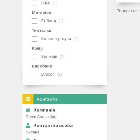
США
1
Матеріал
Етібонд
1
Тип голки
Колючо-ріжуча
1
Колір
Зелений
1
Виробник
Ethicon
2
Контакти
Green Consulting
Оксана