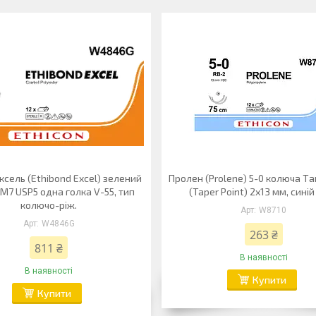
ксель (Ethibond Excel) зелений
Пролен (Prolene) 5-0 колюча Та
M7 USP5 одна голка V-55, тип
(Taper Point) 2х13 мм, синій
колючо-ріж.
W8710
W4846G
263 ₴
811 ₴
В наявності
В наявності
Купити
Купити