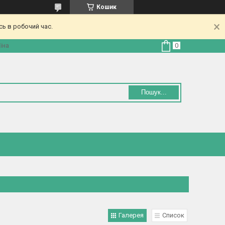
Кошик
ь в робочий час.
їна
Пошук...
Галерея
Список