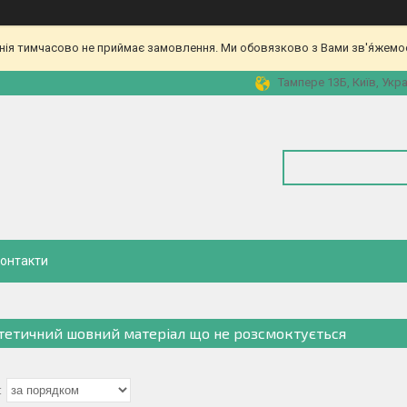
ія тимчасово не приймає замовлення. Ми обовязково з Вами зв'я́жемос
Тампере 13Б, Київ, Укра
онтакти
тетичний шовний матеріал що не розсмоктується