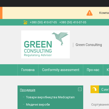
Компан
+380 (50) 410-07-05
+380 (50) 410-07-05
Green Consulting
Головна
Conformity assessment
Про нас
К
Син
Продукція
Товари виробництва Medcaptain
Медичні вироби